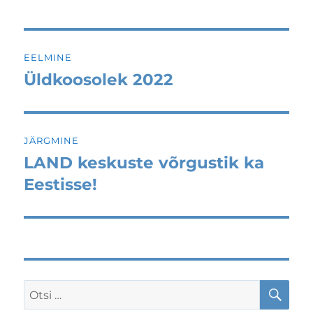
Navigeerimine
EELMINE
Üldkoosolek 2022
Eelmine
postitus:
JÄRGMINE
LAND keskuste võrgustik ka
Järgmine
postitus:
Eestisse!