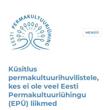
MENÜÜ
Eesti Permakultuuriühing
Küsitlus
permakultuurihuvilistele,
kes ei ole veel Eesti
Permakultuuriühingu
(EPÜ) liikmed