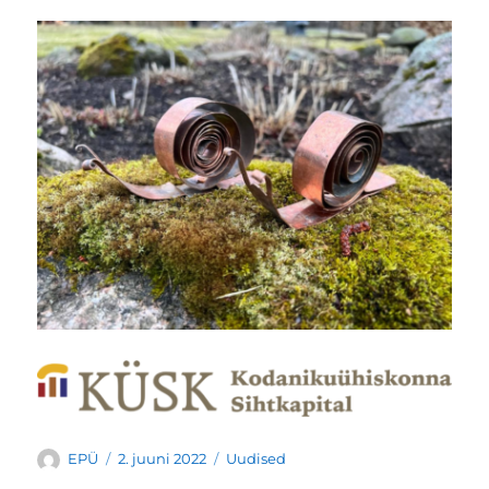
Autor
Postitatud
Rubriigid
EPÜ
2. juuni 2022
Uudised