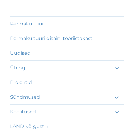
Permakultuur
Permakultuuri disaini tööriistakast
Uudised
laienda
Ühing
alamme
Projektid
laienda
Sündmused
alamme
laienda
Koolitused
alamme
LAND-võrgustik