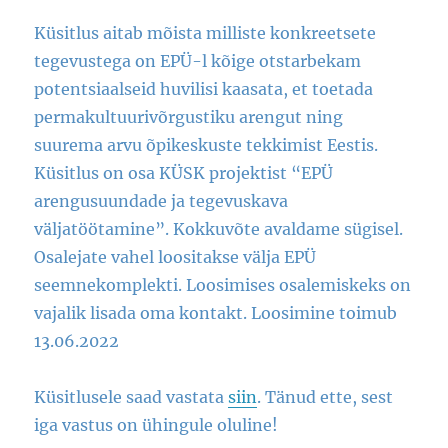
Küsitlus aitab mõista milliste konkreetsete
tegevustega on EPÜ-l kõige otstarbekam
potentsiaalseid huvilisi kaasata, et toetada
permakultuurivõrgustiku arengut ning
suurema arvu õpikeskuste tekkimist Eestis.
Küsitlus on osa KÜSK projektist “EPÜ
arengusuundade ja tegevuskava
väljatöötamine”. Kokkuvõte avaldame sügisel.
Osalejate vahel loositakse välja EPÜ
seemnekomplekti. Loosimises osalemiskeks on
vajalik lisada oma kontakt. Loosimine toimub
13.06.2022
Küsitlusele saad vastata
siin
. Tänud ette, sest
iga vastus on ühingule oluline!