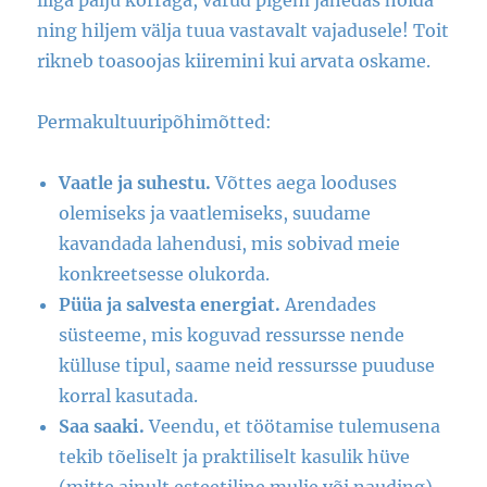
liiga palju korraga, varud pigem jahedas hoida
ning hiljem välja tuua vastavalt vajadusele! Toit
rikneb toasoojas kiiremini kui arvata oskame.
Permakultuuripõhimõtted:
Vaatle ja suhestu.
Võttes aega looduses
olemiseks ja vaatlemiseks, suudame
kavandada lahendusi, mis sobivad meie
konkreetsesse olukorda.
Püüa ja salvesta energiat.
Arendades
süsteeme, mis koguvad ressursse nende
külluse tipul, saame neid ressursse puuduse
korral kasutada.
Saa saaki.
Veendu, et töötamise tulemusena
tekib tõeliselt ja praktiliselt kasulik hüve