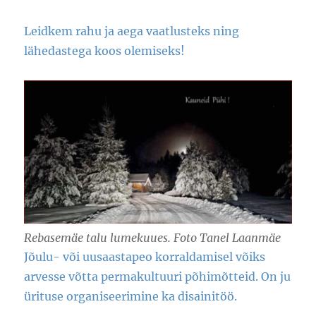
Leidkem rahu ja aega vaatlusteks ning
lähedastega koos olemiseks!
Rebasemäe talu lumekuues. Foto Tanel Laanmäe
Jõulu- või uusaastapeo korraldamisel võiks
arvesse võtta permakultuuri põhimõtteid. On ju
ürituse organiseerimine ka disainitöö.