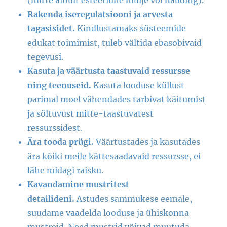
(mitte ainult esteetiline mulje või nauding).
Rakenda iseregulatsiooni ja arvesta
tagasisidet.
Kindlustamaks süsteemide
edukat toimimist, tuleb vältida ebasobivaid
tegevusi.
Kasuta ja väärtusta taastuvaid ressursse
ning teenuseid.
Kasuta looduse küllust
parimal moel vähendades tarbivat käitumist
ja sõltuvust mitte-taastuvatest
ressurssidest.
Ära tooda prügi.
Väärtustades ja kasutades
ära kõiki meile kättesaadavaid ressursse, ei
lähe midagi raisku.
Kavandamine mustritest
detailideni.
Astudes sammukese eemale,
suudame vaadelda looduse ja ühiskonna