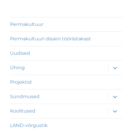
Permakultuur
Permakultuuri disaini tööriistakast
Uudised
laienda
Ühing
alamme
Projektid
laienda
Sündmused
alamme
laienda
Koolitused
alamme
LAND-võrgustik