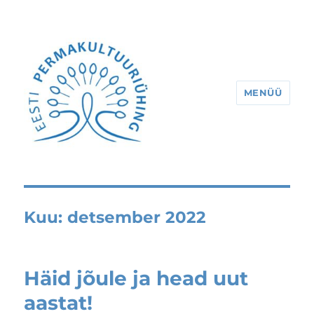
MENÜÜ
Eesti Permakultuuriühing
Kuu:
detsember 2022
Häid jõule ja head uut
aastat!