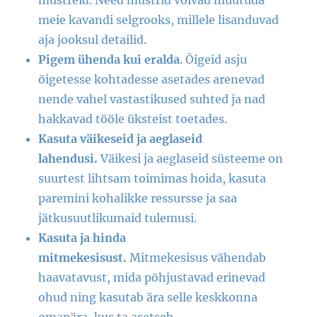
mustreid. Need mustrid võivad muutuda
meie kavandi selgrooks, millele lisanduvad
aja jooksul detailid.
Pigem ühenda kui eralda
. Õigeid asju
õigetesse kohtadesse asetades arenevad
nende vahel vastastikused suhted ja nad
hakkavad tööle üksteist toetades.
Kasuta väikeseid ja aeglaseid
lahendusi.
Väikesi ja aeglaseid süsteeme on
suurtest lihtsam toimimas hoida, kasuta
paremini kohalikke ressursse ja saa
jätkusuutlikumaid tulemusi.
Kasuta ja hinda
mitmekesisust.
Mitmekesisus vähendab
haavatavust, mida põhjustavad erinevad
ohud ning kasutab ära selle keskkonna