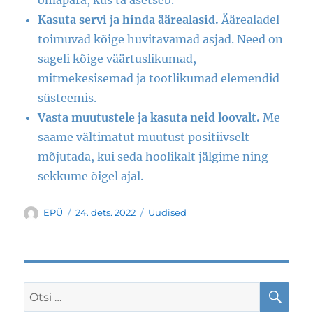
omapära, kus ta asetseb.
Kasuta servi ja hinda äärealasid.
Äärealadel
toimuvad kõige huvitavamad asjad. Need on
sageli kõige väärtuslikumad,
mitmekesisemad ja tootlikumad elemendid
süsteemis.
Vasta muutustele ja kasuta neid loovalt.
Me
saame vältimatut muutust positiivselt
mõjutada, kui seda hoolikalt jälgime ning
sekkume õigel ajal.
Autor
Postitatud
Rubriigid
EPÜ
24. dets. 2022
Uudised