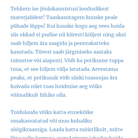
Tehkem ise jõulukaunistusi looduslikest
materjalidest! Taaskasutagem kuuske peale
pühade lõppu! Kui kuuske kogu aeg vees hoida
siis okkad ei pudise nii kiiresti küljest ning oksi
saab hiljem ära saagida ja peenrakatteks
kasutada. Tüvest saab järgmiseks aastaks
taimetoe või aiaposti. Võib ka potikuuse tuppa
tuua, et see hiljem välja istutada. Arvestama
peaks, et potikuusk võib siiski toasoojas ära
kuivada niiet toas hoidmise aeg võiks
võimalikult lühike olla.
Toidulauda võiks katta ennekõike
omakasvatatud või muu kohaliku
söögikraamiga. Lauda katta mõistlikult, mitte