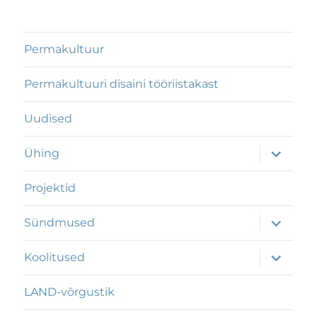
Permakultuur
Permakultuuri disaini tööriistakast
Uudised
laienda
Ühing
alamme
Projektid
laienda
Sündmused
alamme
laienda
Koolitused
alamme
LAND-võrgustik