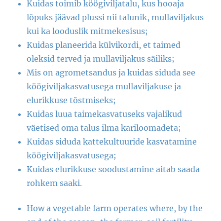
Kuidas toimib köögiviljatalu, kus hooaja
lõpuks jäävad plussi nii talunik, mullaviljakus
kui ka looduslik mitmekesisus;
Kuidas planeerida külvikordi, et taimed
oleksid terved ja mullaviljakus säiliks;
Mis on agrometsandus ja kuidas siduda see
köögiviljakasvatusega mullaviljakuse ja
elurikkuse tõstmiseks;
Kuidas luua taimekasvatuseks vajalikud
väetised oma talus ilma kariloomadeta;
Kuidas siduda kattekultuuride kasvatamine
köögiviljakasvatusega;
Kuidas elurikkuse soodustamine aitab saada
rohkem saaki.
How a vegetable farm operates where, by the