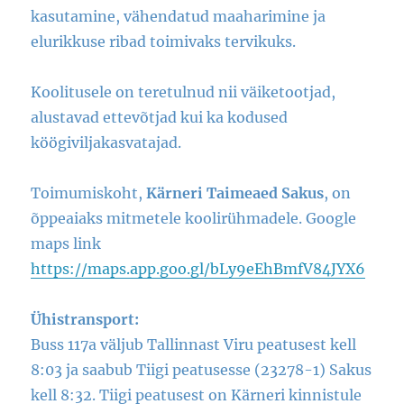
kasutamine, vähendatud maaharimine ja
elurikkuse ribad toimivaks tervikuks.
Koolitusele on teretulnud nii väiketootjad,
alustavad ettevõtjad kui ka kodused
köögiviljakasvatajad.
Toimumiskoht,
Kärneri Taimeaed Sakus
, on
õppeaiaks mitmetele koolirühmadele. Google
maps link
https://maps.app.goo.gl/bLy9eEhBmfV84JYX6
Ühistransport:
Buss 117a väljub Tallinnast Viru peatusest kell
8:03 ja saabub Tiigi peatusesse (23278-1) Sakus
kell 8:32. Tiigi peatusest on Kärneri kinnistule