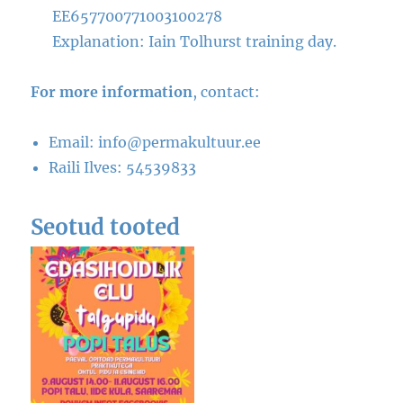
EE657700771003100278
Explanation: Iain Tolhurst training day.
For more information
, contact:
Email: info@permakultuur.ee
Raili Ilves: 54539833
Seotud tooted