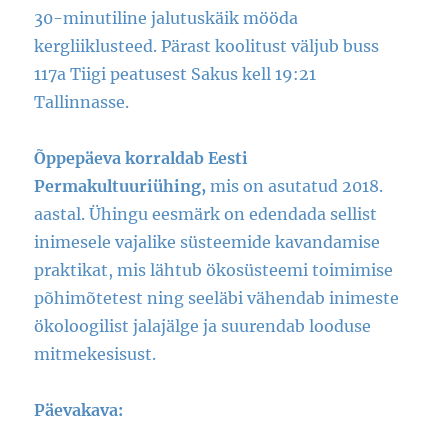
30-minutiline jalutuskäik mööda
kergliiklusteed. Pärast koolitust väljub buss
117a Tiigi peatusest Sakus kell 19:21
Tallinnasse.
Õppepäeva korraldab Eesti
Permakultuuriühing,
mis on asutatud 2018.
aastal. Ühingu eesmärk on edendada sellist
inimesele vajalike süsteemide kavandamise
praktikat, mis lähtub ökosüsteemi toimimise
põhimõtetest ning seeläbi vähendab inimeste
ökoloogilist jalajälge ja suurendab looduse
mitmekesisust.
Päevakava: