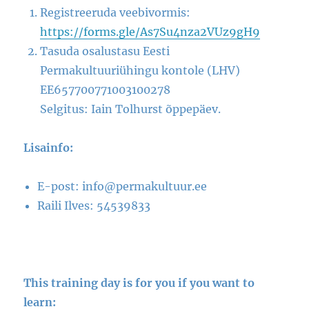
Registreeruda veebivormis:
https://forms.gle/As7Su4nza2VUz9gH9
Tasuda osalustasu Eesti
Permakultuuriühingu kontole (LHV)
EE657700771003100278
Selgitus: Iain Tolhurst õppepäev.
Lisainfo:
E-post: info@permakultuur.ee
Raili Ilves: 54539833
This training day is for you if you want to
learn: