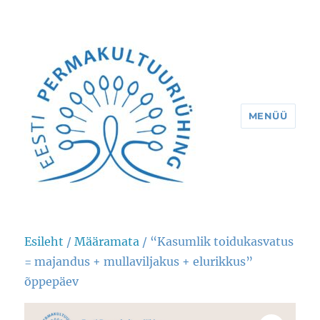
MENÜÜ
Eesti Permakultuuriühing
Esileht
/
Määramata
/ “Kasumlik toidukasvatus
= majandus + mullaviljakus + elurikkus”
õppepäev