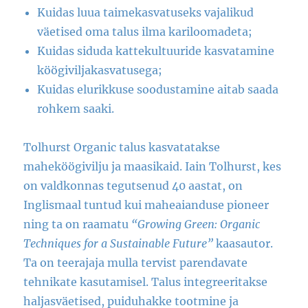
Kuidas luua taimekasvatuseks vajalikud
väetised oma talus ilma kariloomadeta;
Kuidas siduda kattekultuuride kasvatamine
köögiviljakasvatusega;
Kuidas elurikkuse soodustamine aitab saada
rohkem saaki.
Tolhurst Organic talus kasvatatakse
maheköögivilju ja maasikaid. Iain Tolhurst, kes
on valdkonnas tegutsenud 40 aastat, on
Inglismaal tuntud kui maheaianduse pioneer
ning ta on raamatu
“Growing Green: Organic
Techniques for a Sustainable Future”
kaasautor.
Ta on teerajaja mulla tervist parendavate
tehnikate kasutamisel. Talus integreeritakse
haljasväetised, puiduhakke tootmine ja